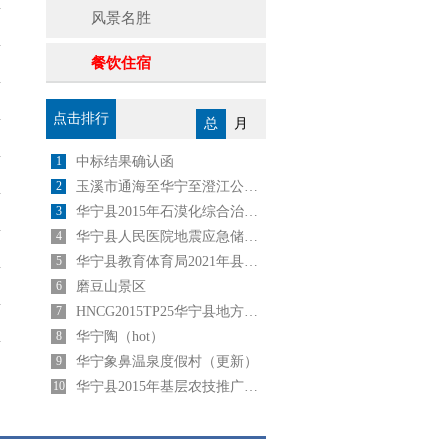
风景名胜
餐饮住宿
点击排行
总
月
1
中标结果确认函
2
玉溪市通海至华宁至澄江公路建设项目
3
华宁县2015年石漠化综合治理工程坡改梯施工（第一标段)中 选 公 告
4
华宁县人民医院地震应急储备物资采购项目 成交公告
5
华宁县教育体育局2021年县内公开选调中小学教师公告
6
磨豆山景区
7
HNCG2015TP25华宁县地方税务局办公设备采购与安装采购中标公告
8
华宁陶（hot）
9
华宁象鼻温泉度假村（更新）
10
华宁县2015年基层农技推广补助项目浓缩饲料采购项目中标公告