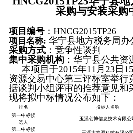
HNCG2015TP25
华宁县地
采购与安装采购
项目编号
：
HNCG2015TP26
华宁县地方税务局办
项目名称
:
采购方式
：竞争性谈判
集中采购机构
：华宁县公共资
本项目于
2015
年
11
月
23
日
1
资源交易中心第三评标室举行
据谈判小组评审的推荐意见和
现将拟中标情况公布如下：
排名
投标人名称
第一中标候
玉溪创博信息技术有限公
选人
第二中标候
玉溪市鑫源科技有限公