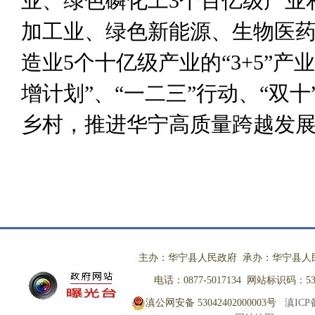
业、绿色磷化工
3
个百亿级产业
加工业、绿色新能源、生物医
造业
5
个十亿级产业的
“3+5”
产业
增计划
”
、
“
一二三
”
行动、
“
双十
乡村，推进华宁高质量跨越发
主办：华宁县人民政府 承办：华宁县人
电话：0877-5017134 网站标识码：530
滇公网安备 53042402000003号
滇ICP备