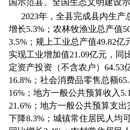
国示范县、全国生态文明建设
2023
年，全县完成县内生产
增长
5.3%
；农林牧渔业总产值
5
3.5%
；规上工业总产值
49.82
亿
实现工业增加值
21.09
亿元，同
定资产投资（不含农户）
64.53
16.8%
；社会消费品零售总额
65.
16%
；地方一般公共预算收入
5.
21.6%
；地方一般公共预算支出
下降
8.3%
；城镇常住居民人均