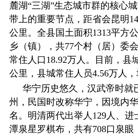
麓湖
“
三湖
”
生态城市群的核心城
带上的重要节点，距省会昆明
1
公里。全县国土面积
1313
平方
乡（镇），共
77
个村（居）委
常住人口
18.92
万人。目前，县
公里，县城常住人员
4.56
万人，
华宁历史悠久，汉武帝时就
州，民国时改称华宁，因境内
名。明清两代出举人
129
人、进
潭泉星罗棋布，共有
708
口泉眼