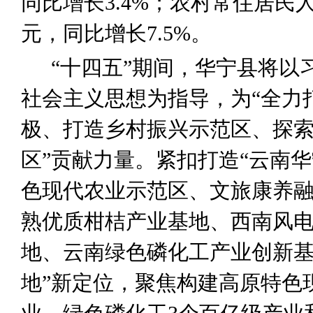
同比增长
3.4%
；农村常住居民
元，同比增长
7.5%
。
“
十四五
”
期间，华宁县将以
社会主义思想为指导，为
“
全力
极、打造乡村振兴示范区、探
区
”
贡献力量。紧扣打造
“
云南华
色现代农业示范区、文旅康养
熟优质柑桔产业基地、西南风
地、云南绿色磷化工产业创新
地
”
新定位，聚焦构建高原特色