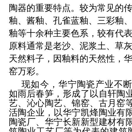
陶器的重要特点。较为常见的
釉、酱釉、孔雀蓝釉、三彩釉
釉等十余种主要色系，较有代
原料通常是老沙、泥浆土、草
天然料子，因釉料的天然性
，
窑万彩
。
现如今，华宁
陶瓷产业不
如
雨后春笋，形成了以
自轩陶
艺、沁心陶艺
、锦窑、古月
窑
活陶企业，以华宁凯烽陶业有
陶瓷厂、华宁长新新型建材有
筑陶业工艺厂等为代表的建筑