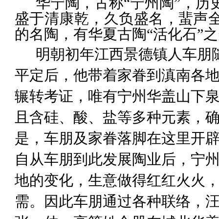
华宁陶，古称
“
宁州陶
”
，历
盛于清康乾，久负盛名，蜚声
的名陶，有华夏古陶
“
活化石
”
之
明朝初年江西景德镇人车
朋
平定后，他带着家眷到滇南各
辗转考证，唯有宁州华盖山下
且含硅、酸、盐等多种元素，
是，车朋及家眷落脚在这里开
自从车朋到此发展陶业后，宁
地的变化，生意做得红红火火
需。因此车朋通过各种联络，