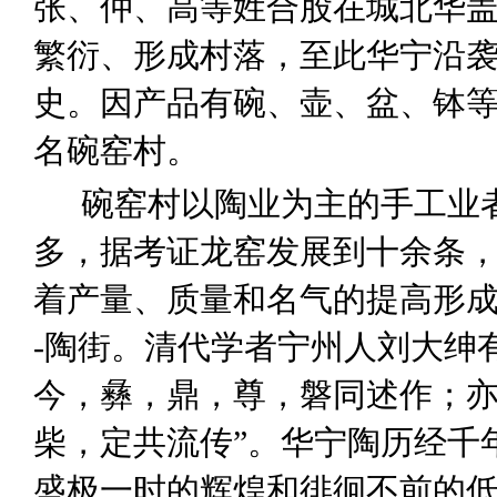
张、仲、高等姓合股在城北华
繁衍、形成村落，
至此华宁沿
史。因产品有碗、壶、盆、钵
名碗窑村。
碗窑村以陶业为主的手工业
多，据
考证
龙窑发展到十余条
着产量、质量和名气的提高形
-陶街。清代学者宁州人刘大绅
今，彝，鼎，尊，磐同述作；
柴，定共流传
”
。华宁陶历经千
盛极一时的辉煌和徘徊不前的