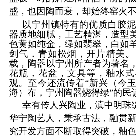
盛，也因陶而衰，却始终窑火
以宁州镇特有的优质白胶
器质地细腻，
工艺精湛，
造型
色黄如纯金，绿如翡翠，白如
剑气，青如松烟
，开片精美。
载，陶器以宁州所产者为著名
花瓶，花盆，文具等，釉水式
观。至今还流传着
“
新兴（今
海）布，宁州陶器烧得绿
”
的民
幸有传人兴陶业，滇中明珠
华宁陶艺人，秉承古法，融贯
究开发方面不断取得突破，
釉