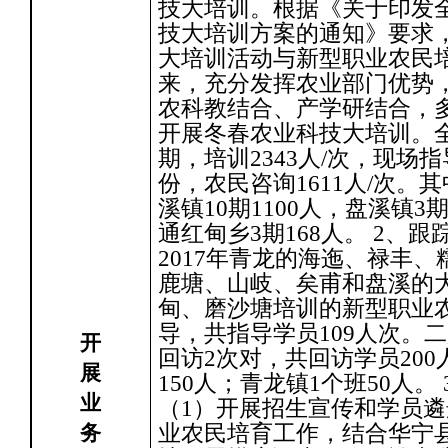
技大培训。根据《关于印发
技大培训方案的通知》要求
大培训活动与新型职业农民
来，充分发挥农业部门优势
农科教结合、产学研结合，
开展冬春农业科技大培训。全
期，培训2343人/次，现场指
份，农民咨询1611人/次。
溪镇10期1100人，盘溪镇3期
通红甸乡3期168人。 2、跟
2017年青龙的海迤、禄丰
鹿塘、山岐、矣甫和盘溪的
甸、磨沙塘培训的新型职业
导，共指导学员109人次。
开
回访2次对，共回访学员20
展
150人；青龙镇1个班50人
业
（1）开展招生宣传和学员遴
务
业农民培育工作，结合华宁