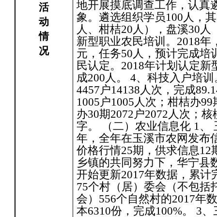
地开展摸底调查工作，认真
活
象。遴选组织学员100人，其
动
人、柑桔20人），盘溪30人
情
新型职业农民培训。2018年
况
元，任务50人，预计完成培
民认定。2018年计划认定新
成200人。 4、科技入户培
4457户14138人次，完成89
1005户1005人次；柑桔办99
办30期2072户2072人次
字。 （二）农业信息化 1、 
年，全年在玉溪市农网发布信
价格行情25期，供求信息12
乡镇的共同努力下，华宁县数字
开始更新2017年数据，累计
75个村（居）委会（不包括
会）556个自然村的2017
本6310份，完成100%。 