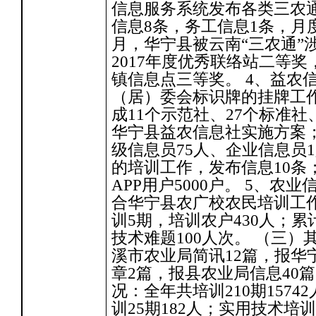
信息服务系统发布各类三农通
信息8条，务工信息1条，月度
月，华宁县被云南“三农通”
2017年度优秀联络站二等
镇信息点三等奖。 4、益农
（居）委会标识牌的挂牌工
成11个示范社、27个标准社
华宁县益农信息社实施方案
级信息员75人、企业信息员
的培训工作，发布信息10条
APP用户5000户。 5、
合华宁县农广校农民培训工
训5期，培训农户430人；
技术难题100人次。 （三）
溪市农业局简讯12篇，报华
章2篇，报县农业局信息40
况：全年共培训210期157
训25期182人；实用技术培训3