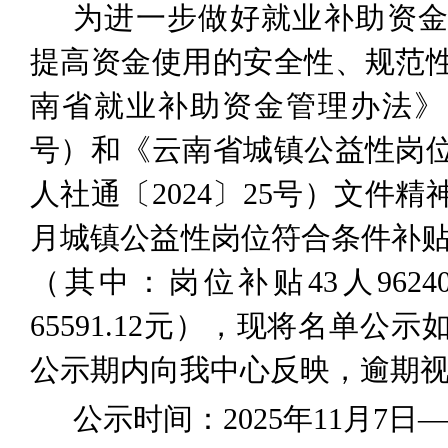
为进一步做好就业补助资
提高资金使用的安全性、规范
南省就业补助资金管理办法》
号）和《云南省城镇公益性岗
人社通〔
2024
〕
25
号）文件精
月城镇公益性岗位符合条件补
（其中：岗位补贴
43
人
9624
65591.12
元），现将名单公示
公示期内
向
我
中心反映
，逾期
公示时间：
2025
年
11
月
7
日
—